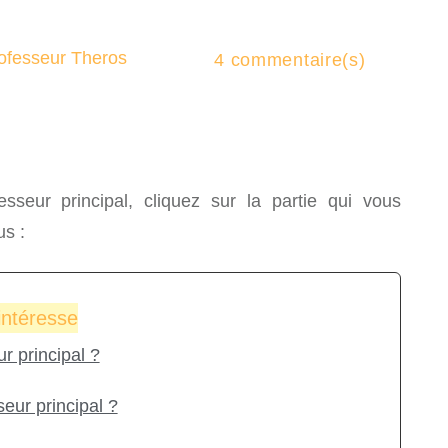
ofesseur Theros
4
commentaire(s)
esseur principal, cliquez sur la partie qui vous
us :
 intéresse
r principal ?
eur principal ?