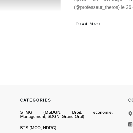
(@professeur_theros) le 2
Read More
CATEGORIES
C
STMG
(
MSDGN
,
Droit
,
économie
,
Management
,
SDGN
,
Grand Oral
)
BTS
(
MCO
,
NDRC
)