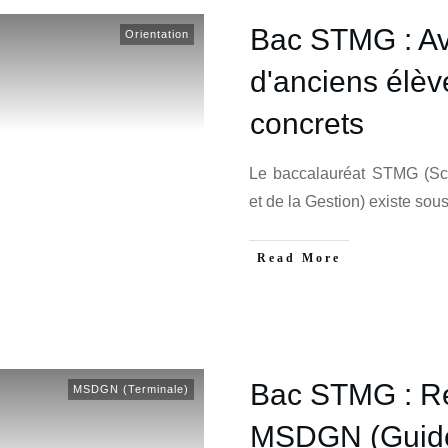
Bac STMG : Av
Orientation
d'anciens élè
concrets
Le baccalauréat STMG (Sc
et de la Gestion) existe sou
Read More
Bac STMG : Ré
MSDGN (Terminale)
MSDGN (Guide